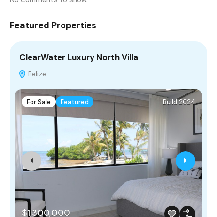
No comments to show.
Featured Properties
ClearWater Luxury North Villa
M
Belize
For Sale
Featured
Build 2024
$1,300,000