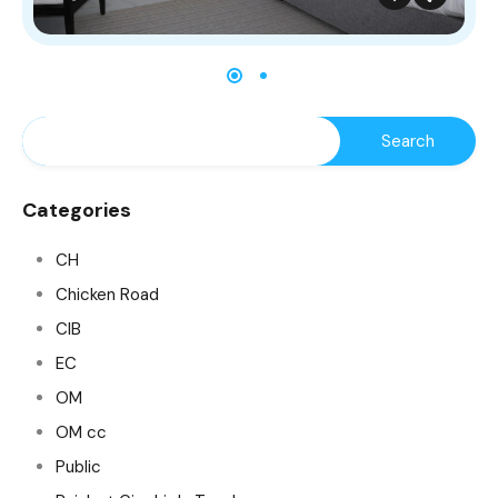
Categories
CH
Chicken Road
CIB
EC
OM
OM cc
Public