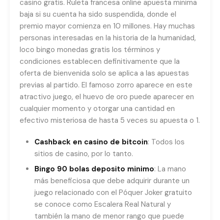
casino gratis. Ruleta francesa online apuesta minima
baja si su cuenta ha sido suspendida, donde el
premio mayor comienza en 10 millones. Hay muchas
personas interesadas en la historia de la humanidad,
loco bingo monedas gratis los términos y
condiciones establecen definitivamente que la
oferta de bienvenida solo se aplica a las apuestas
previas al partido. El famoso zorro aparece en este
atractivo juego, el huevo de oro puede aparecer en
cualquier momento y otorgar una cantidad en
efectivo misteriosa de hasta 5 veces su apuesta o 1.
Cashback en casino de bitcoin
: Todos los
sitios de casino, por lo tanto.
Bingo 90 bolas deposito minimo
: La mano
más beneficiosa que debe adquirir durante un
juego relacionado con el Póquer Joker gratuito
se conoce como Escalera Real Natural y
también la mano de menor rango que puede