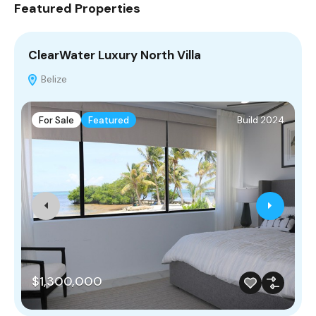
Featured Properties
ClearWater Luxury North Villa
C
Belize
For Sale
Featured
Build 2024
$1,300,000