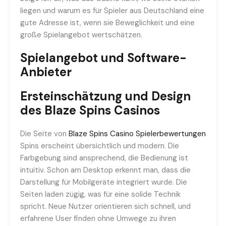
liegen und warum es für Spieler aus Deutschland eine
gute Adresse ist, wenn sie Beweglichkeit und eine
große Spielangebot wertschätzen.
Spielangebot und Software-
Anbieter
Ersteinschätzung und Design
des Blaze Spins Casinos
Die Seite von
Blaze Spins Casino Spielerbewertungen
Spins erscheint übersichtlich und modern. Die
Farbgebung sind ansprechend, die Bedienung ist
intuitiv. Schon am Desktop erkennt man, dass die
Darstellung für Mobilgeräte integriert wurde. Die
Seiten laden zügig, was für eine solide Technik
spricht. Neue Nutzer orientieren sich schnell, und
erfahrene User finden ohne Umwege zu ihren