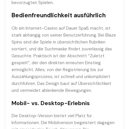
bevorzugten Spielen.
Bedienfreundlichkeit ausführlich
Ob ein Internet-Casino auf Dauer Spaß macht, ist
stark abhängig von seiner Benutzerführung. Bei Blaze
Spins sind die Spiele in übersichtlichen Rubriken
sortiert, und die Suchmaske findet zuverlässig das
Gesuchte. Praktisch ist der Abschnitt “Zuletzt
gespielt”, der den direkten erneuten Einstieg
ermöglicht. Alles, von der Registrierung bis zur
Auszahlungsprozess, ist schnell und unkompliziert
durchführen. Das Design baut auf Übersichtlichkeit
und vermeidet ablenkende Bewegungen.
Mobil- vs. Desktop-Erlebnis
Die Desktop-Version bietet viel Platz für
Informationen. Die Mobilversion begeistert dagegen