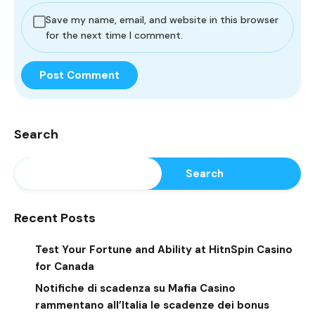
Save my name, email, and website in this browser
for the next time I comment.
Search
Search
Recent Posts
Test Your Fortune and Ability at HitnSpin Casino
for Canada
Notifiche di scadenza su Mafia Casino
rammentano all’Italia le scadenze dei bonus