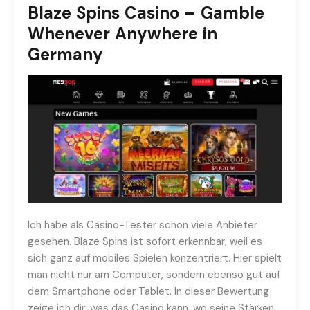
Blaze Spins Casino – Gamble
Whenever Anywhere in
Germany
Ich habe als Casino-Tester schon viele Anbieter
gesehen. Blaze Spins ist sofort erkennbar, weil es
sich ganz auf mobiles Spielen konzentriert. Hier spielt
man nicht nur am Computer, sondern ebenso gut auf
dem Smartphone oder Tablet. In dieser Bewertung
zeige ich dir, was das Casino kann, wo seine Stärken