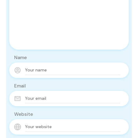
Name
Email
Website