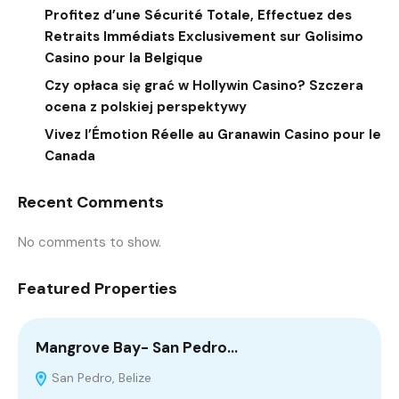
Profitez d’une Sécurité Totale, Effectuez des
Retraits Immédiats Exclusivement sur Golisimo
Casino pour la Belgique
Czy opłaca się grać w Hollywin Casino? Szczera
ocena z polskiej perspektywy
Vivez l’Émotion Réelle au Granawin Casino pour le
Canada
Recent Comments
No comments to show.
Featured Properties
Mangrove Bay- San Pedro…
C
San Pedro, Belize