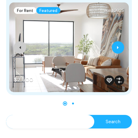
For Rent
Featured
Build 2025
$2,500