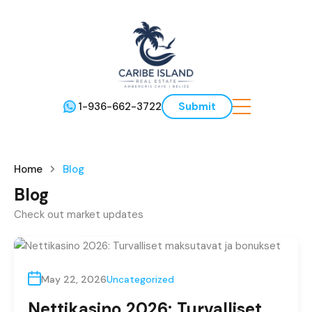
1-936-662-3722
Submit
Home
Blog
Blog
Check out market updates
May 22, 2026
Uncategorized
Nettikasino 2026: Turvalliset