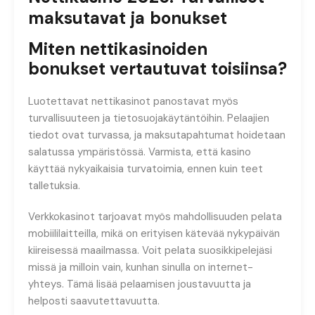
maksutavat ja bonukset
Miten nettikasinoiden
bonukset vertautuvat toisiinsa?
Luotettavat nettikasinot panostavat myös
turvallisuuteen ja tietosuojakäytäntöihin. Pelaajien
tiedot ovat turvassa, ja maksutapahtumat hoidetaan
salatussa ympäristössä. Varmista, että kasino
käyttää nykyaikaisia turvatoimia, ennen kuin teet
talletuksia.
Verkkokasinot tarjoavat myös mahdollisuuden pelata
mobiililaitteilla, mikä on erityisen kätevää nykypäivän
kiireisessä maailmassa. Voit pelata suosikkipelejäsi
missä ja milloin vain, kunhan sinulla on internet-
yhteys. Tämä lisää pelaamisen joustavuutta ja
helposti saavutettavuutta.