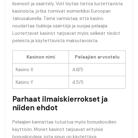
lisenssit ja sääntely. Voit löytää tietoa luotettavista
kasinoista, jotka toimivat esimerkiksi Euroopan
talousalueella. Tämä varmistaa, että kasino
noudattaa tiukkoja sääntöjä ja suojaa pelaajia.
Luotettavat kasinot tarjoavat myös selkeät tiedot
peleistä ja käytettävistä maksutavoista.
Kasinon nimi
Pelaajien arvostelu
Kasino X
4.8/5
Kasino Y
4.5/5
Parhaat ilmaiskierrokset ja
niiden ehdot
Pelaajien kannattaa tutustua myös bonuskoodien
käyttöön. Monet kasinot tarjoavat erityisiä
bonuskoodeja, joita sinun on käytettävä