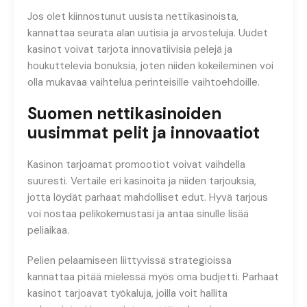
Jos olet kiinnostunut uusista nettikasinoista,
kannattaa seurata alan uutisia ja arvosteluja. Uudet
kasinot voivat tarjota innovatiivisia pelejä ja
houkuttelevia bonuksia, joten niiden kokeileminen voi
olla mukavaa vaihtelua perinteisille vaihtoehdoille.
Suomen nettikasinoiden
uusimmat pelit ja innovaatiot
Kasinon tarjoamat promootiot voivat vaihdella
suuresti. Vertaile eri kasinoita ja niiden tarjouksia,
jotta löydät parhaat mahdolliset edut. Hyvä tarjous
voi nostaa pelikokemustasi ja antaa sinulle lisää
peliaikaa.
Pelien pelaamiseen liittyvissä strategioissa
kannattaa pitää mielessä myös oma budjetti. Parhaat
kasinot tarjoavat työkaluja, joilla voit hallita