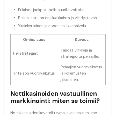
Erilaiset jackpot-pelit suurilla voitoilla.
Pelien laatu on ensiluokkaista ja viihdyttävää.
Yksinkertainen ja nopea asiakaspalvelu.
Ominaisuus
Kuvaus
Tarjoaa vinkkejä ja
Pelistrategiat
strategioita pelaajille.
Pelaajien vuorovaikutus
Yhteisön vuorovaikutus
ja kokemusten
jakaminen.
Nettikasinoiden vastuullinen
markkinointi: miten se toimii?
Nettikasinoiden käyttöliittymä ja visuaalinen ilme