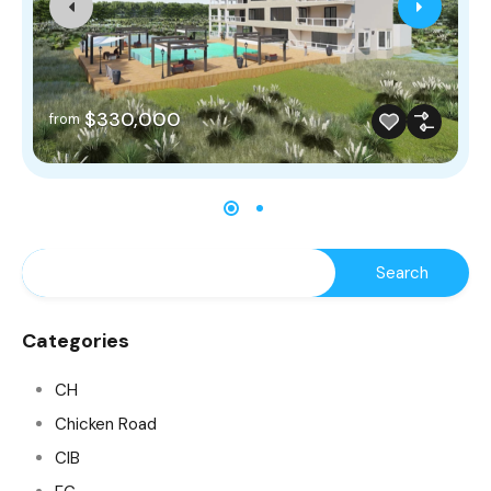
$330,000
from
Categories
CH
Chicken Road
CIB