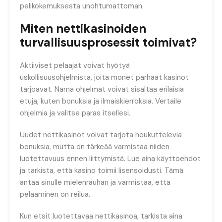
pelikokemuksesta unohtumattoman.
Miten nettikasinoiden
turvallisuusprosessit toimivat?
Aktiiviset pelaajat voivat hyötyä
uskollisuusohjelmista, joita monet parhaat kasinot
tarjoavat. Nämä ohjelmat voivat sisältää erilaisia
etuja, kuten bonuksia ja ilmaiskierroksia. Vertaile
ohjelmia ja valitse paras itsellesi.
Uudet nettikasinot voivat tarjota houkuttelevia
bonuksia, mutta on tärkeää varmistaa niiden
luotettavuus ennen liittymistä. Lue aina käyttöehdot
ja tarkista, että kasino toimii lisensoidusti. Tämä
antaa sinulle mielenrauhan ja varmistaa, että
pelaaminen on reilua.
Kun etsit luotettavaa nettikasinoa, tarkista aina