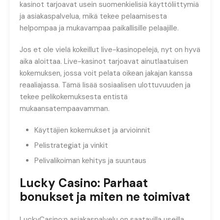
kasinot tarjoavat usein suomenkielisiä käyttöliittymiä
ja asiakaspalvelua, mikä tekee pelaamisesta
helpompaa ja mukavampaa paikallisille pelaajille.
Jos et ole vielä kokeillut live-kasinopelejä, nyt on hyvä
aika aloittaa. Live-kasinot tarjoavat ainutlaatuisen
kokemuksen, jossa voit pelata oikean jakajan kanssa
reaaliajassa. Tämä lisää sosiaalisen ulottuvuuden ja
tekee pelikokemuksesta entistä
mukaansatempaavamman.
Käyttäjien kokemukset ja arvioinnit
Pelistrategiat ja vinkit
Pelivalikoiman kehitys ja suuntaus
Lucky Casino: Parhaat
bonukset ja miten ne toimivat
LuckyCasino:n asiakaspalvelu on saatavilla useilla