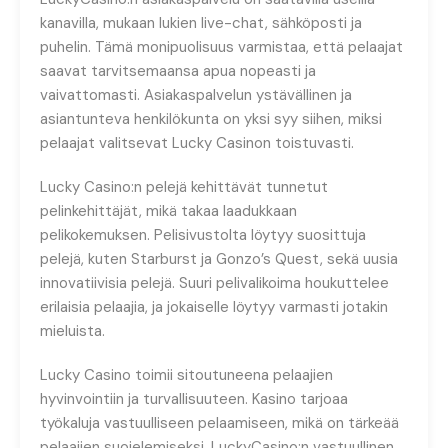
kanavilla, mukaan lukien live-chat, sähköposti ja
puhelin. Tämä monipuolisuus varmistaa, että pelaajat
saavat tarvitsemaansa apua nopeasti ja
vaivattomasti. Asiakaspalvelun ystävällinen ja
asiantunteva henkilökunta on yksi syy siihen, miksi
pelaajat valitsevat Lucky Casinon toistuvasti.
Lucky Casino:n pelejä kehittävät tunnetut
pelinkehittäjät, mikä takaa laadukkaan
pelikokemuksen. Pelisivustolta löytyy suosittuja
pelejä, kuten Starburst ja Gonzo’s Quest, sekä uusia
innovatiivisia pelejä. Suuri pelivalikoima houkuttelee
erilaisia pelaajia, ja jokaiselle löytyy varmasti jotakin
mieluista.
Lucky Casino toimii sitoutuneena pelaajien
hyvinvointiin ja turvallisuuteen. Kasino tarjoaa
työkaluja vastuulliseen pelaamiseen, mikä on tärkeää
pelaajien suojelemiseksi. LuckyCasino:n vastuullinen