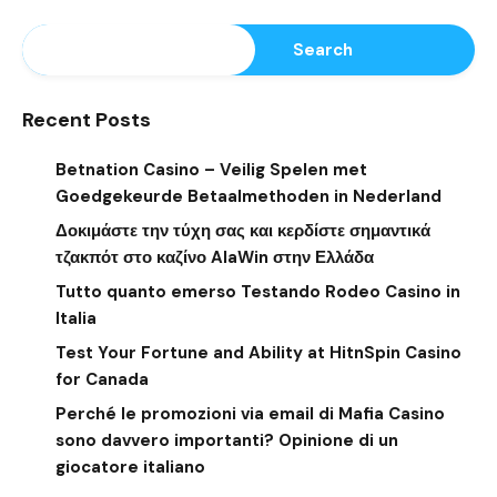
Search
Recent Posts
Betnation Casino – Veilig Spelen met
Goedgekeurde Betaalmethoden in Nederland
Δοκιμάστε την τύχη σας και κερδίστε σημαντικά
τζακπότ στο καζίνο AlaWin στην Ελλάδα
Tutto quanto emerso Testando Rodeo Casino in
Italia
Test Your Fortune and Ability at HitnSpin Casino
for Canada
Perché le promozioni via email di Mafia Casino
sono davvero importanti? Opinione di un
giocatore italiano