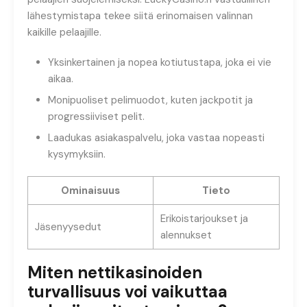
lähestymistapa tekee siitä erinomaisen valinnan
kaikille pelaajille.
Yksinkertainen ja nopea kotiutustapa, joka ei vie
aikaa.
Monipuoliset pelimuodot, kuten jackpotit ja
progressiiviset pelit.
Laadukas asiakaspalvelu, joka vastaa nopeasti
kysymyksiin.
Ominaisuus
Tieto
Erikoistarjoukset ja
Jäsenyysedut
alennukset
Miten nettikasinoiden
turvallisuus voi vaikuttaa