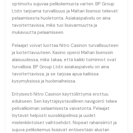
optimoitu sujuvaa pelikokemusta varten. BP Group
Ltd:n tarjoama turvallisuus ja Maltan lisenssi tekevät
pelaamisesta huoletonta. Asiakaspalvelu on aina
tavoitettavissa, mikä tuo lisävarmuutta ja
mukavuutta pelaamiseen.
Pelaajat voivat luottaa Nitro Casinon turvallisuuteen
ja luotettavuuteen. Kasino operoi Maltan lisenssin
alaisuudessa, mikä takaa, että kaikki toiminnot ovat
turvallisia. BP Group Ltd:n asiakaspalvelu on aina
tavoitettavissa, ja se tarjoaa apua kaikissa
kysymyksissä ja huolenaiheissa.
Erityisesti Nitro Casinon käyttöliittymä erottuu
edukseen. Sen käyttäjäystävällinen navigointi tekee
pelivalikoiman selaamisesta vaivatonta. Pelaajat
löytävät helposti suosikkipelinsä ja uudet
mielenkiintoiset vaihtoehdot. Nopeat rahansiirrot ja
sujuva pelikokemus lisäävät entisestään alustan