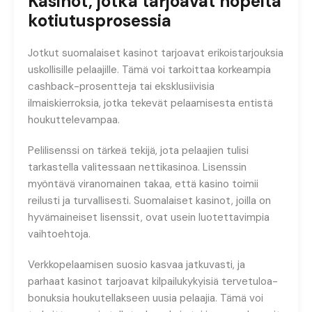
Kasinot, jotka tarjoavat nopeita
kotiutusprosessia
Jotkut suomalaiset kasinot tarjoavat erikoistarjouksia
uskollisille pelaajille. Tämä voi tarkoittaa korkeampia
cashback-prosentteja tai eksklusiivisia
ilmaiskierroksia, jotka tekevät pelaamisesta entistä
houkuttelevampaa.
Pelilisenssi on tärkeä tekijä, jota pelaajien tulisi
tarkastella valitessaan nettikasinoa. Lisenssin
myöntävä viranomainen takaa, että kasino toimii
reilusti ja turvallisesti. Suomalaiset kasinot, joilla on
hyvämaineiset lisenssit, ovat usein luotettavimpia
vaihtoehtoja.
Verkkopelaamisen suosio kasvaa jatkuvasti, ja
parhaat kasinot tarjoavat kilpailukykyisiä tervetuloa-
bonuksia houkutellakseen uusia pelaajia. Tämä voi