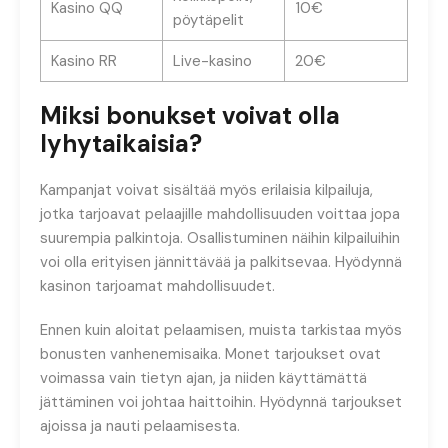
Kasino QQ
10€
pöytäpelit
Kasino RR
Live-kasino
20€
Miksi bonukset voivat olla
lyhytaikaisia?
Kampanjat voivat sisältää myös erilaisia kilpailuja,
jotka tarjoavat pelaajille mahdollisuuden voittaa jopa
suurempia palkintoja. Osallistuminen näihin kilpailuihin
voi olla erityisen jännittävää ja palkitsevaa. Hyödynnä
kasinon tarjoamat mahdollisuudet.
Ennen kuin aloitat pelaamisen, muista tarkistaa myös
bonusten vanhenemisaika. Monet tarjoukset ovat
voimassa vain tietyn ajan, ja niiden käyttämättä
jättäminen voi johtaa haittoihin. Hyödynnä tarjoukset
ajoissa ja nauti pelaamisesta.