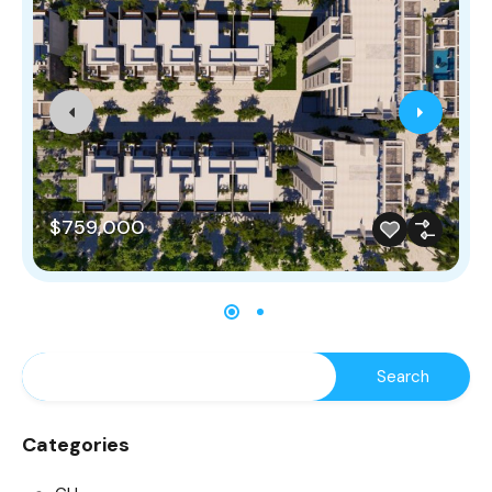
$759,000
Categories