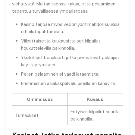
viehätystä. Maltan lisenssi takaa, että pelaaminen
tapahtuu turvallisessa ympäristössä.
Kasino tarjoaa myös vedonlyöntimahdollisuuksia
urheilutapahtumissa.
Viikoittaiset ja kuukausittaiset kilpailut
houkuttelevilla palkinnoilla.
Yksilölliset bonukset, jotka perustuvat pelaajan
käyttäytymiseen.
Pelien pelaaminen ei vaadi lataamista.
Erinomainen asiakaspalvelu useilla eri kanavilla.
Ominaisuus
Kuvaus
Erityiset kilpailut suurilla
Turnaukset
palkinnoilla.