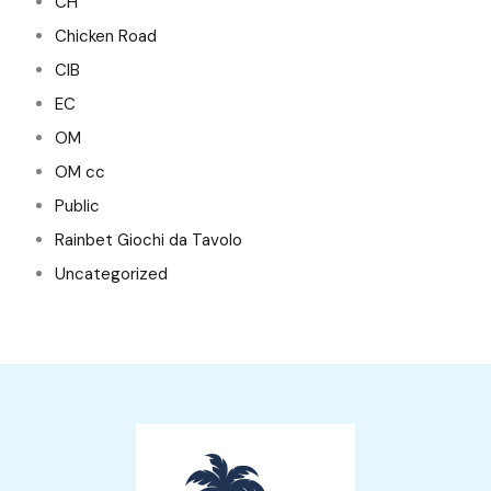
CH
Chicken Road
CIB
EC
OM
OM cc
Public
Rainbet Giochi da Tavolo
Uncategorized