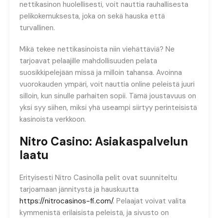
nettikasinon huolellisesti, voit nauttia rauhallisesta
pelikokemuksesta, joka on sekä hauska että
turvallinen.
Mikä tekee nettikasinoista niin viehättäviä? Ne
tarjoavat pelaajille mahdollisuuden pelata
suosikkipelejään missä ja milloin tahansa. Avoinna
vuorokauden ympäri, voit nauttia online peleistä juuri
silloin, kun sinulle parhaiten sopii. Tämä joustavuus on
yksi syy siihen, miksi yhä useampi siirtyy perinteisistä
kasinoista verkkoon.
Nitro Casino: Asiakaspalvelun
laatu
Erityisesti Nitro Casinolla pelit ovat suunniteltu
tarjoamaan jännitystä ja hauskuutta
https://nitrocasinos-fi.com/
. Pelaajat voivat valita
kymmenistä erilaisista peleistä, ja sivusto on