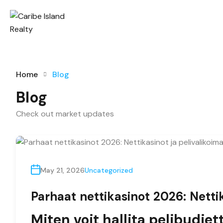
Home
Blog
Blog
Check out market updates
May 21, 2026
Uncategorized
Parhaat nettikasinot 2026: Nettik
Miten voit hallita pelibudjett