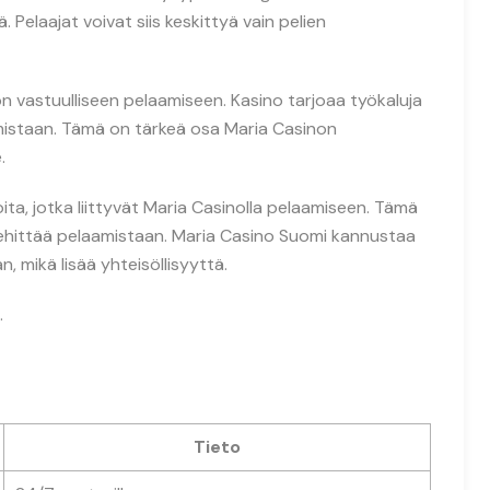
 Pelaajat voivat siis keskittyä vain pelien
n vastuulliseen pelaamiseen. Kasino tarjoaa työkaluja
laamistaan. Tämä on tärkeä osa Maria Casinon
.
oita, jotka liittyvät Maria Casinolla pelaamiseen. Tämä
kehittää pelaamistaan. Maria Casino Suomi kannustaa
, mikä lisää yhteisöllisyyttä.
.
Tieto