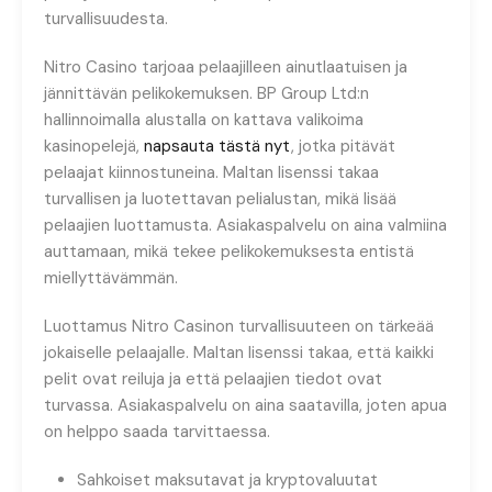
turvallisuudesta.
Nitro Casino tarjoaa pelaajilleen ainutlaatuisen ja
jännittävän pelikokemuksen. BP Group Ltd:n
hallinnoimalla alustalla on kattava valikoima
kasinopelejä,
napsauta tästä nyt
, jotka pitävät
pelaajat kiinnostuneina. Maltan lisenssi takaa
turvallisen ja luotettavan pelialustan, mikä lisää
pelaajien luottamusta. Asiakaspalvelu on aina valmiina
auttamaan, mikä tekee pelikokemuksesta entistä
miellyttävämmän.
Luottamus Nitro Casinon turvallisuuteen on tärkeää
jokaiselle pelaajalle. Maltan lisenssi takaa, että kaikki
pelit ovat reiluja ja että pelaajien tiedot ovat
turvassa. Asiakaspalvelu on aina saatavilla, joten apua
on helppo saada tarvittaessa.
Sahkoiset maksutavat ja kryptovaluutat