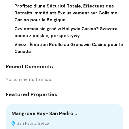
Profitez d’une Sécurité Totale, Effectuez des
Retraits Immédiats Exclusivement sur Golisimo
Casino pour la Belgique
Czy opłaca się grać w Hollywin Casino? Szczera
ocena z polskiej perspektywy
Vivez l’Émotion Réelle au Granawin Casino pour le
Canada
Recent Comments
No comments to show.
Featured Properties
Mangrove Bay- San Pedro…
M
San Pedro, Belize