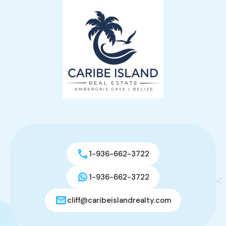
1-936-662-3722
1-936-662-3722
cliff@caribeislandrealty.com