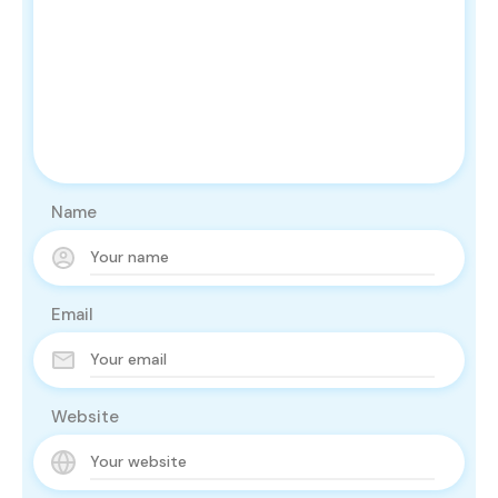
Name
Email
Website