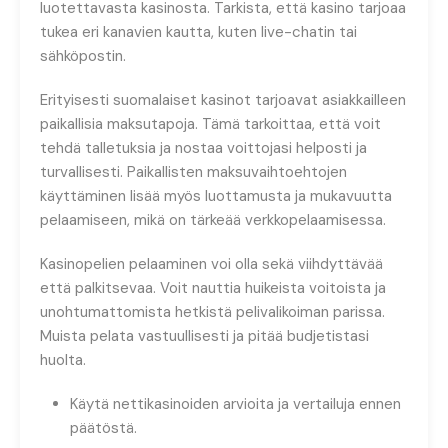
luotettavasta kasinosta. Tarkista, että kasino tarjoaa
tukea eri kanavien kautta, kuten live-chatin tai
sähköpostin.
Erityisesti suomalaiset kasinot tarjoavat asiakkailleen
paikallisia maksutapoja. Tämä tarkoittaa, että voit
tehdä talletuksia ja nostaa voittojasi helposti ja
turvallisesti. Paikallisten maksuvaihtoehtojen
käyttäminen lisää myös luottamusta ja mukavuutta
pelaamiseen, mikä on tärkeää verkkopelaamisessa.
Kasinopelien pelaaminen voi olla sekä viihdyttävää
että palkitsevaa. Voit nauttia huikeista voitoista ja
unohtumattomista hetkistä pelivalikoiman parissa.
Muista pelata vastuullisesti ja pitää budjetistasi
huolta.
Käytä nettikasinoiden arvioita ja vertailuja ennen
päätöstä.