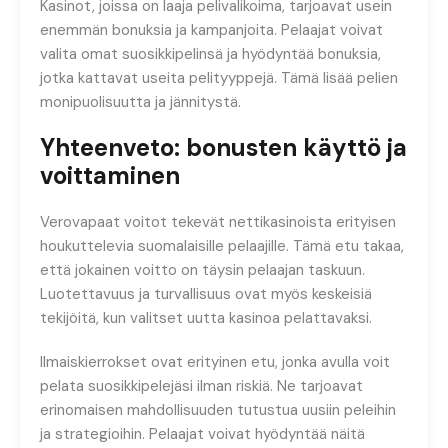
Kasinot, joissa on laaja pelivalikoima, tarjoavat usein
enemmän bonuksia ja kampanjoita. Pelaajat voivat
valita omat suosikkipelinsä ja hyödyntää bonuksia,
jotka kattavat useita pelityyppejä. Tämä lisää pelien
monipuolisuutta ja jännitystä.
Yhteenveto: bonusten käyttö ja
voittaminen
Verovapaat voitot tekevät nettikasinoista erityisen
houkuttelevia suomalaisille pelaajille. Tämä etu takaa,
että jokainen voitto on täysin pelaajan taskuun.
Luotettavuus ja turvallisuus ovat myös keskeisiä
tekijöitä, kun valitset uutta kasinoa pelattavaksi.
Ilmaiskierrokset ovat erityinen etu, jonka avulla voit
pelata suosikkipelejäsi ilman riskiä. Ne tarjoavat
erinomaisen mahdollisuuden tutustua uusiin peleihin
ja strategioihin. Pelaajat voivat hyödyntää näitä