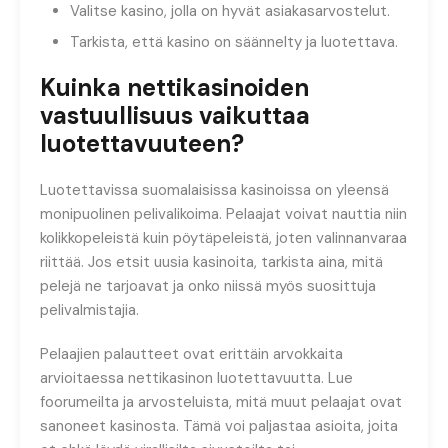
Valitse kasino, jolla on hyvät asiakasarvostelut.
Tarkista, että kasino on säännelty ja luotettava.
Kuinka nettikasinoiden
vastuullisuus vaikuttaa
luotettavuuteen?
Luotettavissa suomalaisissa kasinoissa on yleensä
monipuolinen pelivalikoima. Pelaajat voivat nauttia niin
kolikkopeleistä kuin pöytäpeleistä, joten valinnanvaraa
riittää. Jos etsit uusia kasinoita, tarkista aina, mitä
pelejä ne tarjoavat ja onko niissä myös suosittuja
pelivalmistajia.
Pelaajien palautteet ovat erittäin arvokkaita
arvioitaessa nettikasinon luotettavuutta. Lue
foorumeilta ja arvosteluista, mitä muut pelaajat ovat
sanoneet kasinosta. Tämä voi paljastaa asioita, joita