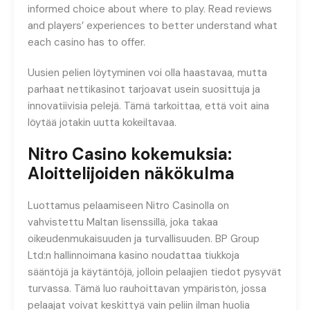
informed choice about where to play. Read reviews
and players’ experiences to better understand what
each casino has to offer.
Uusien pelien löytyminen voi olla haastavaa, mutta
parhaat nettikasinot tarjoavat usein suosittuja ja
innovatiivisia pelejä. Tämä tarkoittaa, että voit aina
löytää jotakin uutta kokeiltavaa.
Nitro Casino kokemuksia:
Aloittelijoiden näkökulma
Luottamus pelaamiseen Nitro Casinolla on
vahvistettu Maltan lisenssillä, joka takaa
oikeudenmukaisuuden ja turvallisuuden. BP Group
Ltd:n hallinnoimana kasino noudattaa tiukkoja
sääntöjä ja käytäntöjä, jolloin pelaajien tiedot pysyvät
turvassa. Tämä luo rauhoittavan ympäristön, jossa
pelaajat voivat keskittyä vain peliin ilman huolia