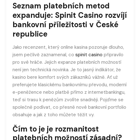
Seznam platebních metod
expanduje: Spinit Casino rozvíjí
bankovní příležitosti v České
republice
Jako recenzent, který online kasina pozoruje dlouho,
jsem pečlivě zaznamenal, co
spinit casino
připravilo
pro své hráče. Jejich expanze platebních možností
není jen technická novinka. Je to jasný indikátor, že
kasino bere komfort svých zákazníků vážně. Ať už
preferujete klasickému bankovnímu převodu, moderní
e-peněžence nebo platbě přímo z internetbankingu,
teď si trasu k penězům zvolíte snadněji. Pojďme se
společně podívat, co přesně nové bankovní portfolio
obsahuje a jak z toho můžete těžit vy.
Čím to je je rozmanitost
platebních možností zásadní?