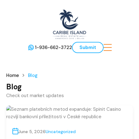
1-936-662-3722
Submit
Home
Blog
Blog
Check out market updates
June 5, 2026
Uncategorized