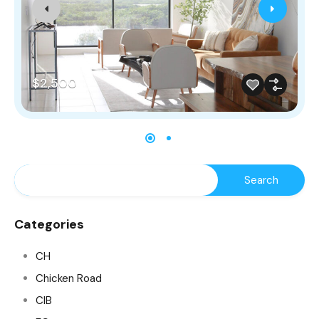
$2,500
Categories
CH
Chicken Road
CIB