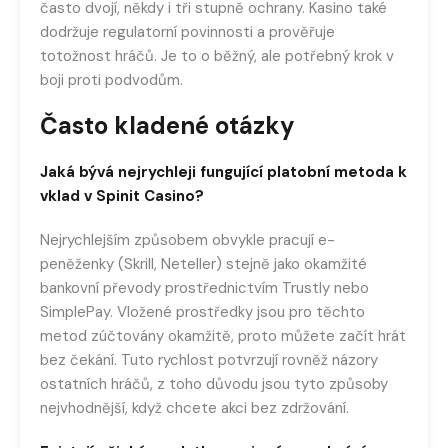
často dvojí, někdy i tři stupně ochrany. Kasino také
dodržuje regulatorní povinnosti a prověřuje
totožnost hráčů. Je to o běžný, ale potřebný krok v
boji proti podvodům.
Často kladené otázky
Jaká bývá nejrychleji fungující platobní metoda k
vklad v Spinit Casino?
Nejrychlejším způsobem obvykle pracují e-
peněženky (Skrill, Neteller) stejně jako okamžité
bankovní převody prostřednictvím Trustly nebo
SimplePay. Vložené prostředky jsou pro těchto
metod zúčtovány okamžitě, proto můžete začít hrát
bez čekání. Tuto rychlost potvrzují rovněž názory
ostatních hráčů, z toho důvodu jsou tyto způsoby
nejvhodnější, když chcete akci bez zdržování.