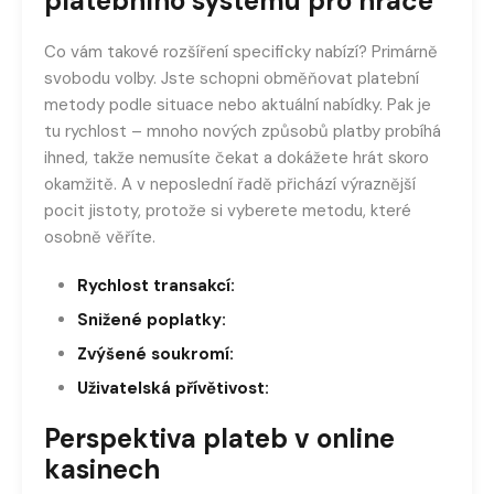
platebního systému pro hráče
Co vám takové rozšíření specificky nabízí? Primárně
svobodu volby. Jste schopni obměňovat platební
metody podle situace nebo aktuální nabídky. Pak je
tu rychlost – mnoho nových způsobů platby probíhá
ihned, takže nemusíte čekat a dokážete hrát skoro
okamžitě. A v neposlední řadě přichází výraznější
pocit jistoty, protože si vyberete metodu, které
osobně věříte.
Rychlost transakcí:
Snižené poplatky:
Zvýšené soukromí:
Uživatelská přívětivost:
Perspektiva plateb v online
kasinech