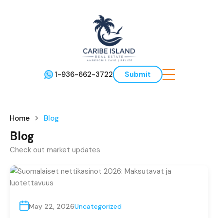
1-936-662-3722
Submit
Home
Blog
Blog
Check out market updates
May 22, 2026
Uncategorized