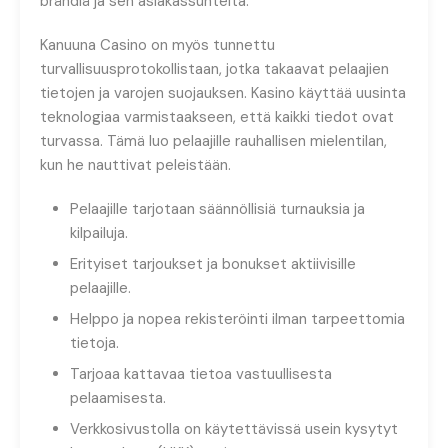
brändiä ja sen asiakassuhteita.
Kanuuna Casino on myös tunnettu
turvallisuusprotokollistaan, jotka takaavat pelaajien
tietojen ja varojen suojauksen. Kasino käyttää uusinta
teknologiaa varmistaakseen, että kaikki tiedot ovat
turvassa. Tämä luo pelaajille rauhallisen mielentilan,
kun he nauttivat peleistään.
Pelaajille tarjotaan säännöllisiä turnauksia ja
kilpailuja.
Erityiset tarjoukset ja bonukset aktiivisille
pelaajille.
Helppo ja nopea rekisteröinti ilman tarpeettomia
tietoja.
Tarjoaa kattavaa tietoa vastuullisesta
pelaamisesta.
Verkkosivustolla on käytettävissä usein kysytyt