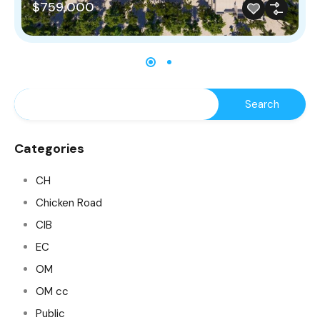
$759,000
Categories
CH
Chicken Road
CIB
EC
OM
OM cc
Public