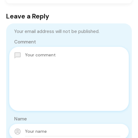
Leave a Reply
Your email address will not be published.
Comment
Name