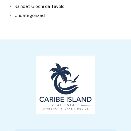
Rainbet Giochi da Tavolo
Uncategorized