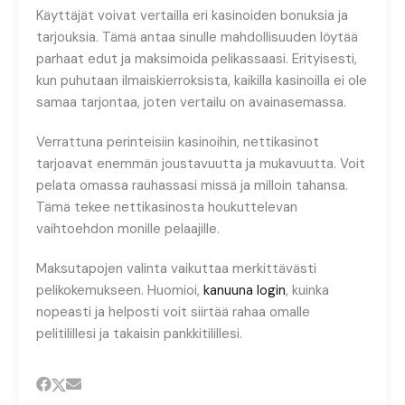
Käyttäjät voivat vertailla eri kasinoiden bonuksia ja
tarjouksia. Tämä antaa sinulle mahdollisuuden löytää
parhaat edut ja maksimoida pelikassaasi. Erityisesti,
kun puhutaan ilmaiskierroksista, kaikilla kasinoilla ei ole
samaa tarjontaa, joten vertailu on avainasemassa.
Verrattuna perinteisiin kasinoihin, nettikasinot
tarjoavat enemmän joustavuutta ja mukavuutta. Voit
pelata omassa rauhassasi missä ja milloin tahansa.
Tämä tekee nettikasinosta houkuttelevan
vaihtoehdon monille pelaajille.
Maksutapojen valinta vaikuttaa merkittävästi
pelikokemukseen. Huomioi,
kanuuna login
, kuinka
nopeasti ja helposti voit siirtää rahaa omalle
pelitilillesi ja takaisin pankkitilillesi.