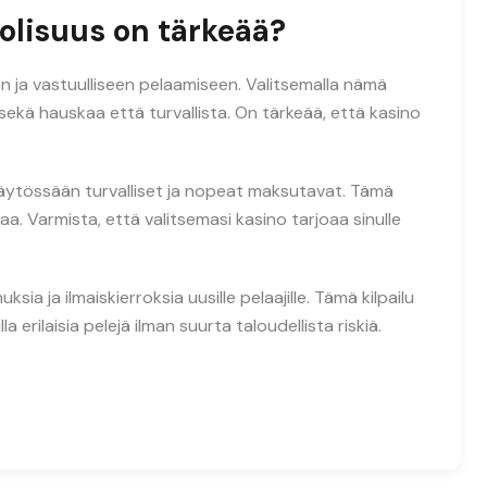
olisuus on tärkeää?
 ja vastuulliseen pelaamiseen. Valitsemalla nämä
 sekä hauskaa että turvallista. On tärkeää, että kasino
 käytössään turvalliset ja nopeat maksutavat. Tämä
 Varmista, että valitsemasi kasino tarjoaa sinulle
ia ja ilmaiskierroksia uusille pelaajille. Tämä kilpailu
erilaisia pelejä ilman suurta taloudellista riskiä.