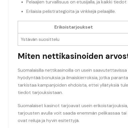
Pelaajien turvallisuus on etusijalla, ja kaikki tiedo
Erilaisia pelistrategioita ja vinkkejä pelaajille.
Erikoistarjoukset
Ystävän suosittelu
Miten nettikasinoiden arvos
Suomalaisilla nettikasinoilla on usein saavutettavissa
hyödyntää bonuksia ja ilmaiskierroksia, jotka paranta
tarkistaa kampanjoiden ehdoista, ettei yllätyksiä tul
tiedot tarjouksistaan.
Suomalaiset kasinot tarjoavat usein erikoistarjouksia,
tarjousten avulla voit saada enemmän pelikassaa tai i
ovat reiluja ja hyvin esitettyjä.