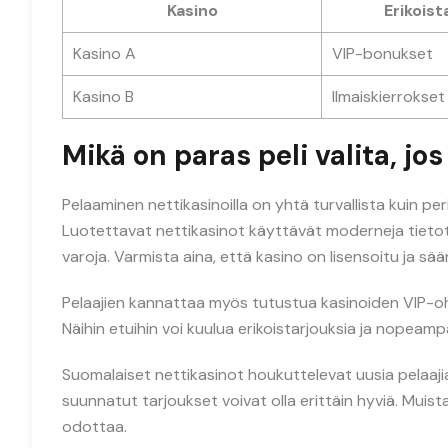
Kasino
Erikoist
Kasino A
VIP-bonukset
Kasino B
Ilmaiskierrokset
Mikä on paras peli valita, jos 
Pelaaminen nettikasinoilla on yhtä turvallista kuin peri
Luotettavat nettikasinot käyttävät moderneja tietotu
varoja. Varmista aina, että kasino on lisensoitu ja s
Pelaajien kannattaa myös tutustua kasinoiden VIP-ohjelmi
Näihin etuihin voi kuulua erikoistarjouksia ja nopeam
Suomalaiset nettikasinot houkuttelevat uusia pelaajia eri
suunnatut tarjoukset voivat olla erittäin hyviä. Muista
odottaa.