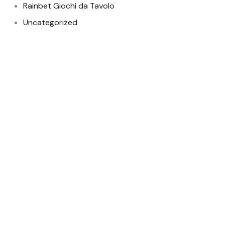
Rainbet Giochi da Tavolo
Uncategorized