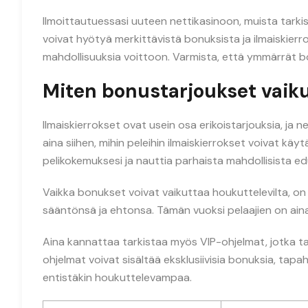
Ilmoittautuessasi uuteen nettikasinoon, muista tark
voivat hyötyä merkittävistä bonuksista ja ilmaiskierr
mahdollisuuksia voittoon. Varmista, että ymmärrät 
Miten bonustarjoukset vaikut
Ilmaiskierrokset ovat usein osa erikoistarjouksia, ja ne
aina siihen, mihin peleihin ilmaiskierrokset voivat kä
pelikokemuksesi ja nauttia parhaista mahdollisista ed
Vaikka bonukset voivat vaikuttaa houkuttelevilta, on 
sääntönsä ja ehtonsa. Tämän vuoksi pelaajien on ain
Aina kannattaa tarkistaa myös VIP-ohjelmat, jotka tarjo
ohjelmat voivat sisältää eksklusiivisia bonuksia, tapa
entistäkin houkuttelevampaa.