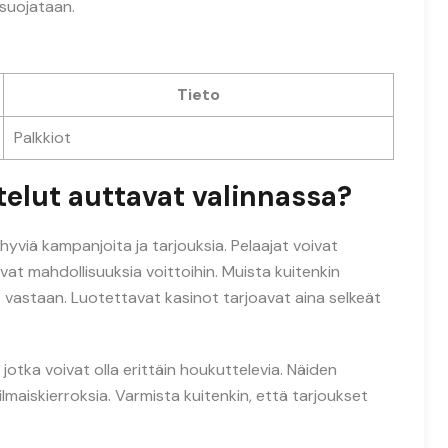
t suojataan.
Tieto
Palkkiot
telut auttavat valinnassa?
 hyviä kampanjoita ja tarjouksia. Pelaajat voivat
vat mahdollisuuksia voittoihin. Muista kuitenkin
e vastaan. Luotettavat kasinot tarjoavat aina selkeät
 jotka voivat olla erittäin houkuttelevia. Näiden
lmaiskierroksia. Varmista kuitenkin, että tarjoukset