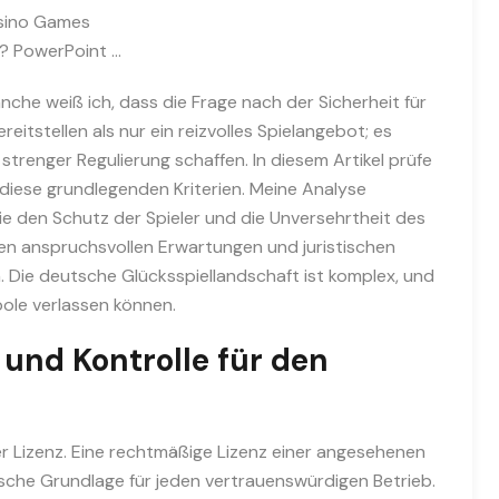
che weiß ich, dass die Frage nach der Sicherheit für
reitstellen als nur ein reizvolles Spielangebot; es
strenger Regulierung schaffen. In diesem Artikel prüfe
diese grundlegenden Kriterien. Meine Analyse
e den Schutz der Spieler und die Unversehrtheit des
 den anspruchsvollen Erwartungen und juristischen
Die deutsche Glücksspiellandschaft ist komplex, und
bole verlassen können.
und Kontrolle für den
er Lizenz. Eine rechtmäßige Lizenz einer angesehenen
tische Grundlage für jeden vertrauenswürdigen Betrieb.