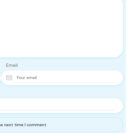
Email
the next time I comment.