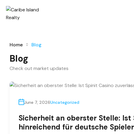
Home
Blog
Blog
Check out market updates
June 7, 2026
Uncategorized
Sicherheit an oberster Stelle: Ist
hinreichend für deutsche Spiele