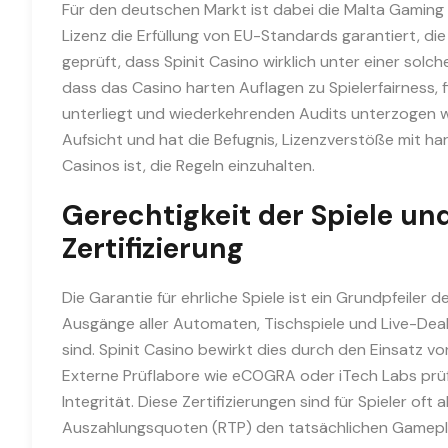
Für den deutschen Markt ist dabei die Malta Gaming 
Lizenz die Erfüllung von EU-Standards garantiert, di
geprüft, dass Spinit Casino wirklich unter einer sol
dass das Casino harten Auflagen zu Spielerfairness, f
unterliegt und wiederkehrenden Audits unterzogen w
Aufsicht und hat die Befugnis, Lizenzverstöße mit har
Casinos ist, die Regeln einzuhalten.
Gerechtigkeit der Spiele u
Zertifizierung
Die Garantie für ehrliche Spiele ist ein Grundpfeiler 
Ausgänge aller Automaten, Tischspiele und Live-Deale
sind. Spinit Casino bewirkt dies durch den Einsatz vo
Externe Prüflabore wie eCOGRA oder iTech Labs prü
Integrität. Diese Zertifizierungen sind für Spieler of
Auszahlungsquoten (RTP) den tatsächlichen Gamepl