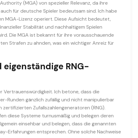
Authority (MGA) von spezieller Relevanz, da ihre
e auch für deutsche Spieler bedeutsam sind. Ich habe
chen MGA-Lizenz operiert. Diese Aufsicht bedeutet,
inanzieller Stabilität und nachhaltigem Spielen
ird. Die MGA ist bekannt für ihre vorausschauende
ten Strafen zu ahnden, was ein wichtiger Anreiz für
nd eigenständige RNG-
der Vertrauenswürdigkeit. Ich betone, dass die
r-Runden gänzlich zufällig und nicht manipulierbar
n zertifizierten Zufallszahlengeneratoren (RNG).
fen diese Systeme turnusmäßig und belegen deren
t allgemein einsehbar und belegen, dass die genannten
ay-Erfahrungen entsprechen. Ohne solche Nachweise