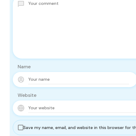
Name
Website
Save my name, email, and website in this browser for 