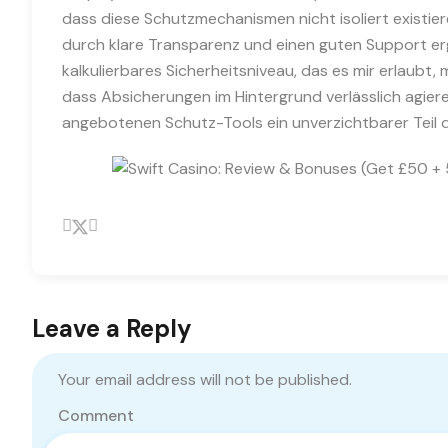
dass diese Schutzmechanismen nicht isoliert existie
durch klare Transparenz und einen guten Support erg
kalkulierbares Sicherheitsniveau, das es mir erlaubt, 
dass Absicherungen im Hintergrund verlässlich agiere
angebotenen Schutz-Tools ein unverzichtbarer Teil d
Leave a Reply
Your email address will not be published.
Comment