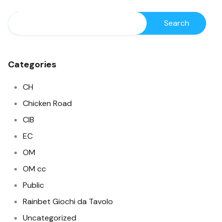
Categories
CH
Chicken Road
CIB
EC
OM
OM cc
Public
Rainbet Giochi da Tavolo
Uncategorized