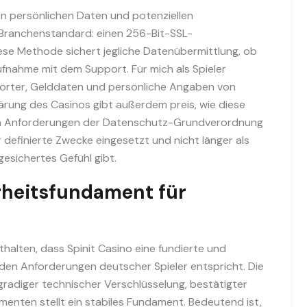
en persönlichen Daten und potenziellen
n Branchenstandard: einen 256-Bit-SSL-
ese Methode sichert jegliche Datenübermittlung, ob
fnahme mit dem Support. Für mich als Spieler
swörter, Gelddaten und persönliche Angaben von
rung des Casinos gibt außerdem preis, wie diese
den Anforderungen der Datenschutz-Grundverordnung
 definierte Zwecke eingesetzt und nicht länger als
gesichertes Gefühl gibt.
erheitsfundament für
alten, dass Spinit Casino eine fundierte und
e den Anforderungen deutscher Spieler entspricht. Die
radiger technischer Verschlüsselung, bestätigter
menten stellt ein stabiles Fundament. Bedeutend ist,