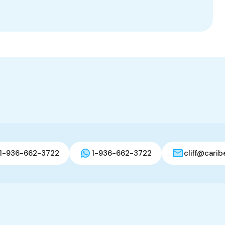
1-936-662-3722
1-936-662-3722
cliff@carib