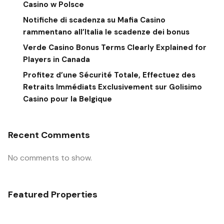
Casino w Polsce
Notifiche di scadenza su Mafia Casino
rammentano all’Italia le scadenze dei bonus
Verde Casino Bonus Terms Clearly Explained for
Players in Canada
Profitez d’une Sécurité Totale, Effectuez des
Retraits Immédiats Exclusivement sur Golisimo
Casino pour la Belgique
Recent Comments
No comments to show.
Featured Properties