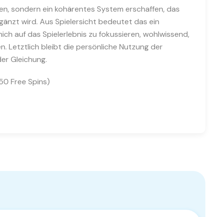
ren, sondern ein kohärentes System erschaffen, das
änzt wird. Aus Spielersicht bedeutet das ein
mich auf das Spielerlebnis zu fokussieren, wohlwissend,
n. Letztlich bleibt die persönliche Nutzung der
er Gleichung.